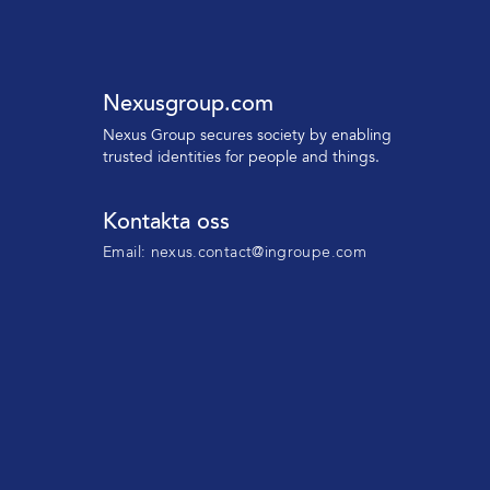
Nexusgroup.com
N
exus Group secures society by enabling
trusted identities
for people and things.
Kontakta oss
Email:
nexus.contact@ingroupe.com