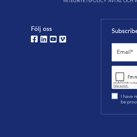
INTEGRITETSPOLICY
AVTAL OCH V
Följ oss
Subscribe
I have 
be proc