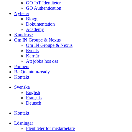
GO IoT Identiteter
GO Authentication
Nyheter
Blogg
Dokumentation
Academy
Kundcase
Om IN Groupe & Nexus
Om IN Groupe & Nexus
Events
Karriär
Att jobba hos oss
Partners
Be Quantum-ready
Kontakt
Svenska
English
Français
Deutsch
Kontakt
Lösningar
Identiteter för medarbetare