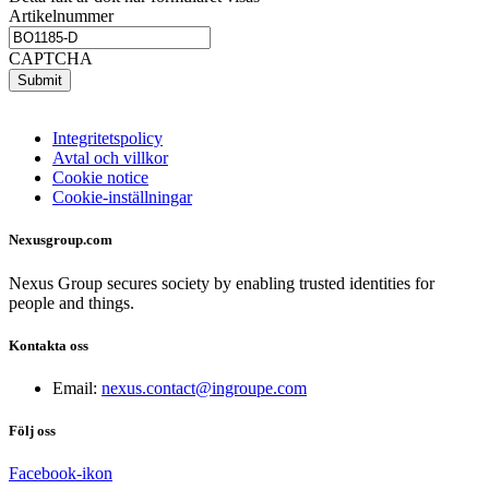
Artikelnummer
CAPTCHA
Submit
Integritetspolicy
Avtal och villkor
Cookie notice
Cookie-inställningar
Nexusgroup.com
N
exus Group secures society by enabling trusted identities
for
people and things.
Kontakta oss
Email:
nexus.contact@ingroupe.com
Följ oss
Facebook-ikon