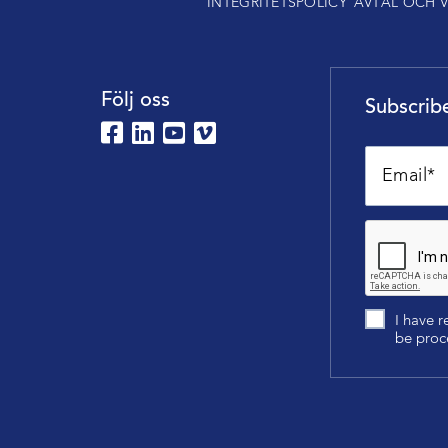
INTEGRITETSPOLICY
AVTAL OCH V
Följ oss
Subscribe
I have 
be proc