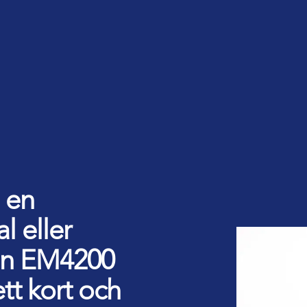
 en
al eller
. en EM4200
tt kort och