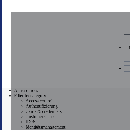
All
resources
Filter by
category
Access control
Authentifizierung
Cards & credentials
Customer Cases
ID06
Identitätsmanagement