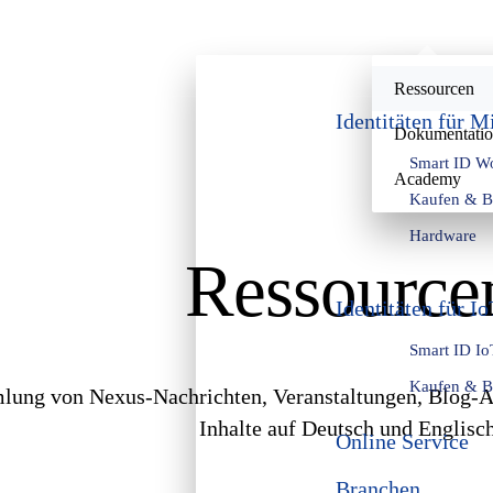
Ressourcen
Identitäten für M
Dokumentati
Smart ID Wo
Academy
Kaufen & Be
Hardware
Ressource
Identitäten für I
Smart ID Io
Kaufen & Be
mlung von Nexus-Nachrichten, Veranstaltungen, Blog-A
Inhalte auf Deutsch und Englisch
Online Service
Branchen