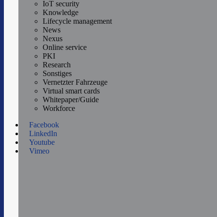
IoT security
Knowledge
Lifecycle management
News
Nexus
Online service
PKI
Research
Sonstiges
Vernetzter Fahrzeuge
Virtual smart cards
Whitepaper/Guide
Workforce
Facebook
LinkedIn
Youtube
Vimeo