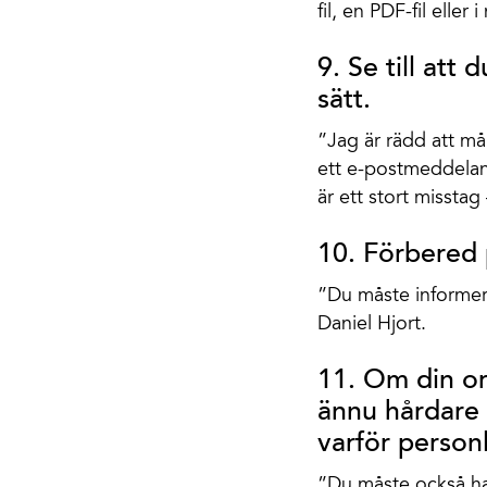
fil, en PDF-fil elle
9. Se till att
sätt.
”Jag är rädd att må
ett e-postmeddelan
är ett stort misstag
10. Förbered 
”Du måste informer
Daniel Hjort.
11. Om din or
ännu hårdare 
varför person
”Du måste också ha 