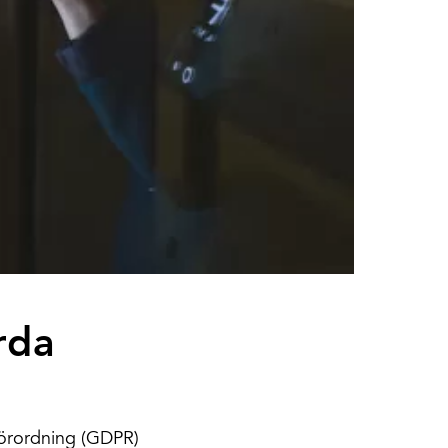
rda
sförordning (GDPR)