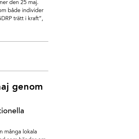
ner den 25 maj.
som både individer
RP trätt i kraft”,
maj genom
tionella
n många lokala