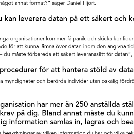
r i något annat format?” säger Daniel Hjort.
 du kan leverera datan på ett säkert och k
nga organisationer kommer få panik och skicka konfidenti
de för att kunna lämna över datan inom den angivna tid
 – du måste förbereda ett säkert leveranssätt för datan”,
procedurer för att hantera stöld av data
a myndigheter och berörda individer utan oskälig fördrö
ganisation har mer än 250 anställda stä
krav på dig. Bland annat måste du kun
lig information samlas in, lagras och bea
beskrivningar av vilken information du har och vilka tek