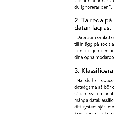
lagstiftningar har 
du ignorerar den”, 
2. Ta reda på
datan lagras.
”Data som omfattas 
till inlägg på socia
förmodligen personl
dina egna medarbet
3. Klassifice
”När du har reducer
dataägarna så bör d
sådant system är a
många dataklassific
ditt system själv m
Kombinera detta med