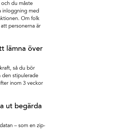
, och du måste
ha inloggning med
raktionen. Om folk
 att personerna är
tt lämna över
kraft, så du bör
m den stipulerade
gifter inom 3 veckor
na ut begärda
 datan – som en zip-