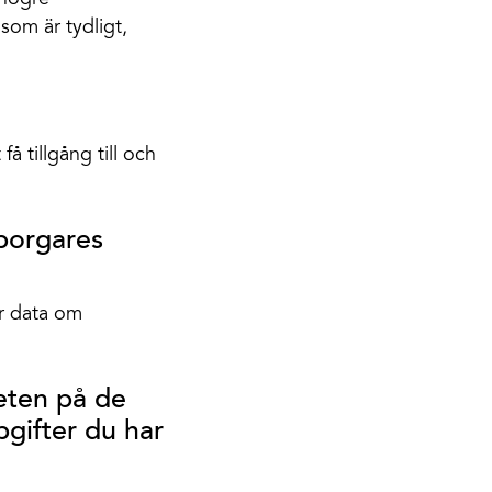
som är tydligt,
 få tillgång till och
dborgares
er data om
teten på de
gifter du har