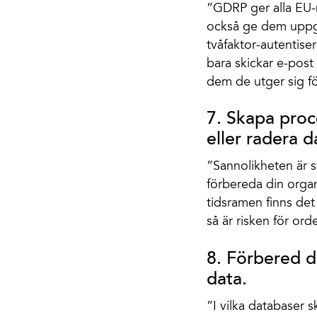
”GDRP ger alla EU-
också ge dem uppgi
tvåfaktor-autentiser
bara skickar e-post
dem de utger sig för
7. Skapa proc
eller radera d
”Sannolikheten är st
förbereda din organ
tidsramen finns det 
så är risken för ord
8. Förbered d
data.
”I vilka databaser 