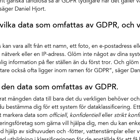
varit ganska tandlösa så är GDPR tydligare när det gälle
säger Daniel Hjort.
 vilka data som omfattas av GDPR, och v
kan vara allt från ett namn, ett foto, en e-postadress el
la nätverk eller en IP-adress. Glöm inte något av dina sys
ig information på fler ställen än du först tror. Och glöm
are också ofta ligger inom ramen för GDPR”, säger Dani
ra den data som omfattas av GDPR.
at mängden data till bara det du verkligen behöver och 
u bestämma dig för ett system för dataklassificering. Et
tt markera data som
officiell
,
konfidentiell
eller
strikt konf
eringsföretag som gärna vill hjälpa dig, men du kan enk
ed hjälp av sidhuvuden och -fötter, vattenstämplar eller v
 utbildning i klassificeringen för de anställda för att få