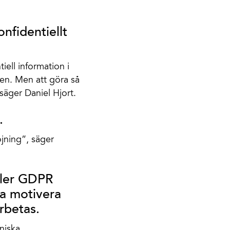
onfidentiellt
ell information i
en. Men att göra så
 säger Daniel Hjort.
.
jning”, säger
ller GDPR
na motivera
rbetas.
niska