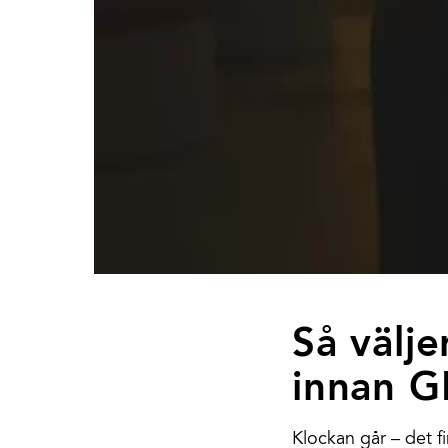
Så välje
innan G
Klockan går – det f