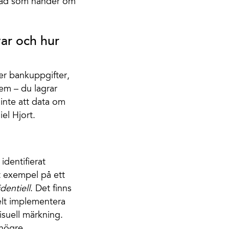
r vad som händer om
ar och hur
ler bankuppgifter,
tem – du lagrar
 inte att data om
el Hjort.
identifierat
t exempel på ett
identiell
. Det finns
elt implementera
isuell märkning.
 högre