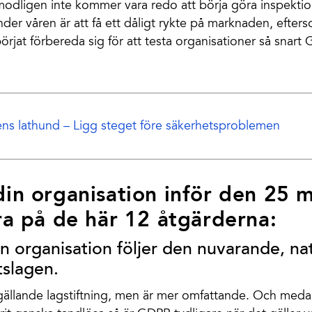
odligen inte kommer vara redo att börja göra inspektio
nder våren är att få ett dåligt rykte på marknaden, efter
jat förbereda sig för att testa organisationer så snart GD
ens lathund – Ligg steget före säkerhetsproblemen
in organisation inför den 25 
ra på de här 12 åtgärderna:
 din organisation följer den nuvarande, na
slagen.
llande lagstiftning, men är mer omfattande. Och meda