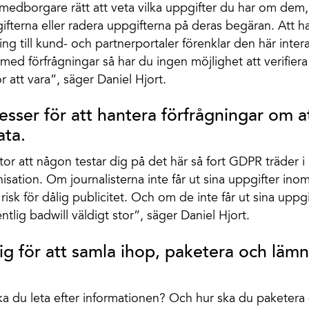
medborgare rätt att veta vilka uppgifter du har om dem
fterna eller radera uppgifterna på deras begäran. Att 
ing till kund- och partnerportaler förenklar den här inte
 med förfrågningar så har du ingen möjlighet att verifiera
 att vara”, säger Daniel Hjort.
esser för att hantera förfrågningar om a
ata.
or att någon testar dig på det här så fort GDPR träder i 
isation. Om journalisterna inte får ut sina uppgifter ino
risk för dålig publicitet. Och om de inte får ut sina upp
entlig badwill väldigt stor”, säger Daniel Hjort.
ig för att samla ihop, paketera och läm
ska du leta efter informationen? Och hur ska du paketera