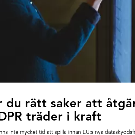
r du rätt saker att åtgä
DPR träder i kraft
inns inte mycket tid att spilla innan EU:s nya dataskydd