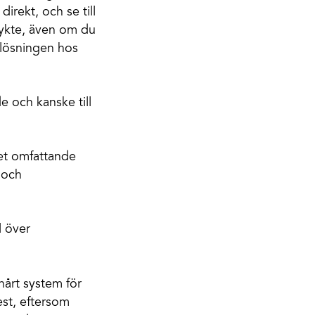
direkt, och se till
 rykte, även om du
D-lösningen hos
 och kanske till
ket omfattande
r och
l över
 hårt system för
st, eftersom