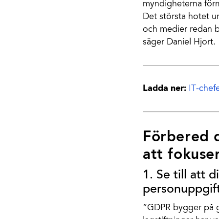
myndigheterna förm
Det största hotet u
och medier redan bör
säger Daniel Hjort.
Ladda ner:
IT-chef
Förbered d
att fokuse
1. Se till att
personuppgift
”GDPR bygger på gä