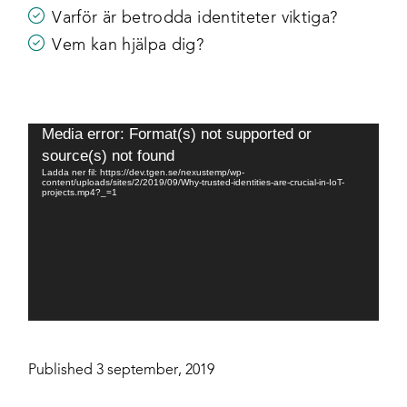
Varför är betrodda identiteter viktiga?
Vem kan hjälpa dig?
Videospelare
Media error: Format(s) not supported or
source(s) not found
Ladda ner fil: https://dev.tgen.se/nexustemp/wp-
content/uploads/sites/2/2019/09/Why-trusted-identities-are-crucial-in-IoT-
projects.mp4?_=1
Published 3 september, 2019