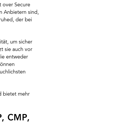
t over Secure
n Anbietern sind,
ruhed, der bei
tät, um sicher
t sie auch vor
 die entweder
 können
uchlichsten
nd bietet mehr
P, CMP,