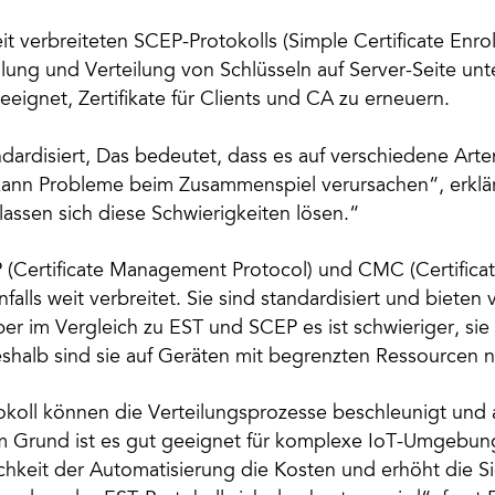
t verbreiteten SCEP-Protokolls (Simple Certificate Enrol
llung und Verteilung von Schlüsseln auf Server-Seite un
geeignet, Zertifikate für Clients und CA zu erneuern.
ndardisiert, Das bedeutet, dass es auf verschiedene Art
ann Probleme beim Zusammenspiel verursachen“, erklär
assen sich diese Schwierigkeiten lösen.“
 (Certificate Management Protocol) und CMC (Certifi
alls weit verbreitet. Sie sind standardisiert und bieten v
ber im Vergleich zu EST und SCEP es ist schwieriger, sie 
halb sind sie auf Geräten mit begrenzten Ressourcen nic
koll können die Verteilungsprozesse beschleunigt und 
m Grund ist es gut geeignet für komplexe IoT-Umgebu
chkeit der Automatisierung die Kosten und erhöht die S