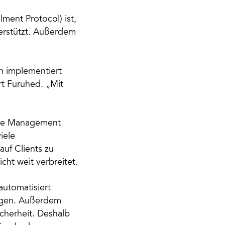
lment Protocol) ist,
terstützt. Außerdem
en implementiert
t Furuhed. „Mit
cate Management
iele
auf Clients zu
ht weit verbreitet.
automatisiert
ngen. Außerdem
icherheit. Deshalb