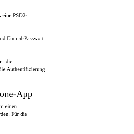
as eine PSD2-
und Einmal-Passwort
er die
die Authentifizierung
hone-App
m einen
den. Für die