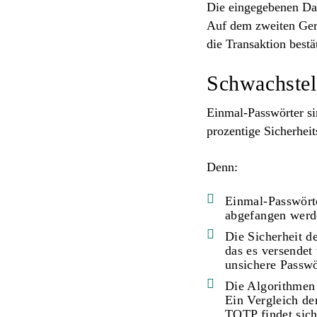
Die eingegebenen Dat
Auf dem zweiten Ger
die Transaktion best
Schwachstel
Einmal-Passwörter sin
prozentige Sicherheit
Denn:
Einmal-Passwört
abgefangen werd
Die Sicherheit d
das es versende
unsichere Passwö
Die Algorithmen 
Ein Vergleich d
TOTP findet sic