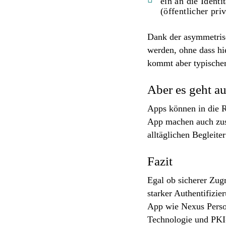
ein an die Ident
(öffentlicher pri
Dank der asymmetrisch
werden, ohne dass hi
kommt aber typischer
Aber es geht a
Apps können in die R
App machen auch zus
alltäglichen Begleite
Fazit
Egal ob sicherer Zug
starker Authentifizi
App wie Nexus Person
Technologie und PKI-