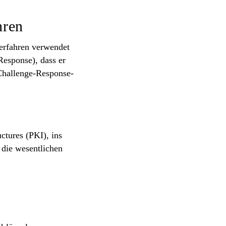
hren
erfahren
verwendet
esponse), dass er
 Challenge-Response-
ctures (PKI), ins
 die wesentlichen