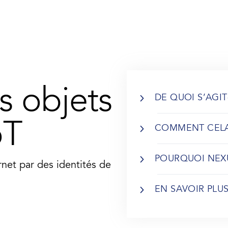
utions Smart ID Workforce
Industry
ntities for Workplace
Role
ices
s objets
DE QUOI S’AGIT
mment déployer votre
ution – Workforce
oT
COMMENT CELA
alogue produits
POURQUOI NEX
rnet par des identités de
EN SAVOIR PLU