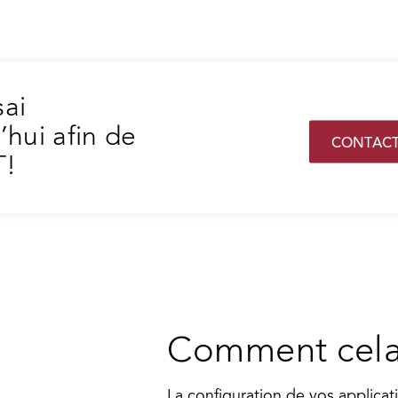
ai
hui afin de
CONTACT
T!
Comment cela 
La configuration de vos applicat