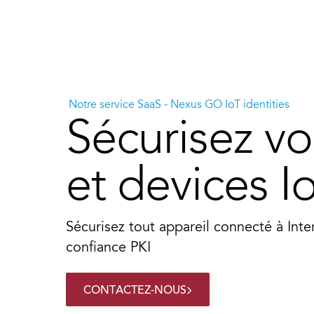
Solutions Smart ID IoT
Sol
Comment déployer votre
Ide
Notre service SaaS - Nexus GO IoT identities
solution – IoT
Dev
Sécurisez vo
Co
sol
et devices I
Cat
Sécurisez tout appareil connecté à Inte
confiance PKI
CONTACTEZ-NOUS