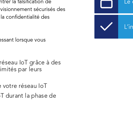
Le 
rer la falsification de
rovisionnement sécurisés des
 la confidentialité des
L’i
ressant lorsque vous
 réseau IoT grâce à des
 limités par leurs
 votre réseau IoT
T durant la phase de