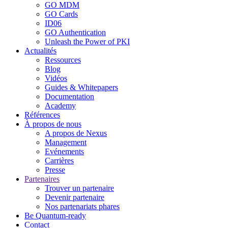
GO MDM
GO Cards
ID06
GO Authentication
Unleash the Power of PKI
Actualités
Ressources
Blog
Vidéos
Guides & Whitepapers
Documentation
Academy
Références
À propos de nous
A propos de Nexus
Management
Evénements
Carrières
Presse
Partenaires
Trouver un partenaire
Devenir partenaire
Nos partenariats phares
Be Quantum-ready
Contact