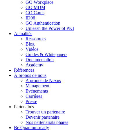
GO Workplace
GO MDM
GO Cards
ID06
GO Authentication
Unleash the Power of PKI
Actualités
Ressources
Blog
Vidéos
Guides & Whitepapers
Documentation
Academy
Références
À propos de nous
A propos de Nexus
Management
Evénements
Carrières
Presse
Partenaires
Trouver un partenaire
Devenir partenaire
Nos partenariats phares
Be Quantum-ready